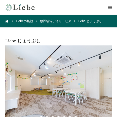
ーム
Liebeの施設
放課後等デイサービス
Liebe じょうぶし
ホーム
施設一覧
Liebe じょうぶし
私たちについて
ご利用について
お問い合わせ